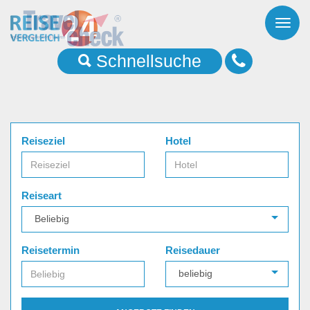
Toggl
naviga
Schnellsuche
Reiseziel
Hotel
Reiseart
Reisetermin
Reisedauer