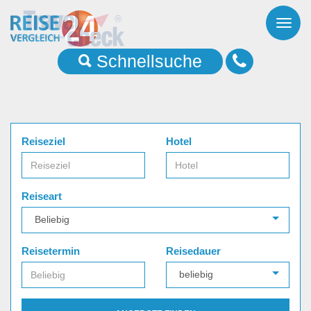
Toggl
naviga
Schnellsuche
Reiseziel
Hotel
Reiseart
Reisetermin
Reisedauer